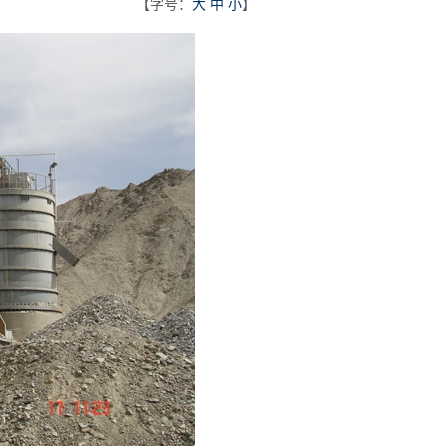
【字号：
大
中
小
】