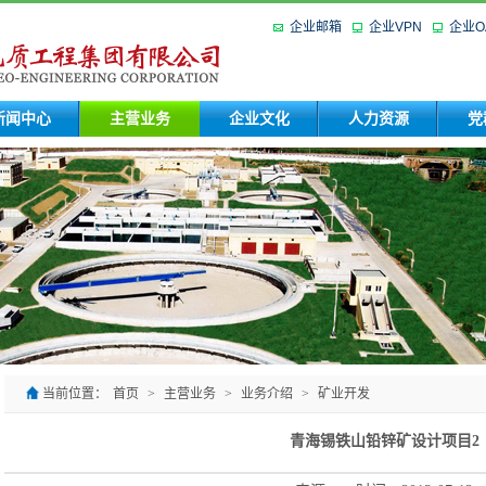
企业邮箱
企业VPN
企业O
新闻中心
主营业务
企业文化
人力资源
党
当前位置：
首页
>
主营业务
>
业务介绍
>
矿业开发
青海锡铁山铅锌矿设计项目2